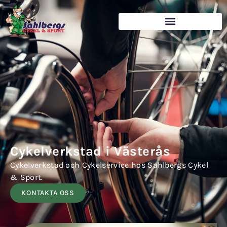
Cykelverkstad i Västerås
Cykelverkstad och Cykelservice hos Sahlbergs Cykel
& Sport.
KONTAKTA OSS