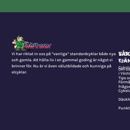
VÅR
SID
Vi har riktat in oss på ”vanliga” standardcyklar både nya
och gamla. Att hålla liv i en gammal goding är något vi
TJÄ
Konta
brinner för. Nu är vi även välutbildade och kunniga på
Cykel
Om os
elcyklar.
i Väst
Tips o
Förmå
Frågor
Cykel
Däckh
Punkt